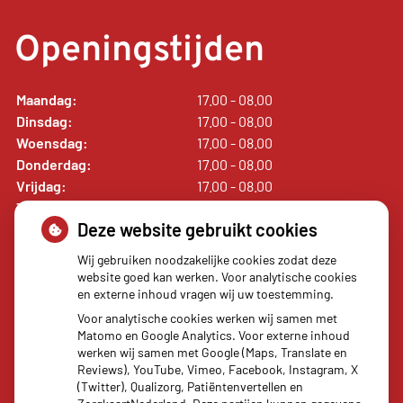
Openingstijden
Maandag:
17.00 - 08.00
Dinsdag:
17.00 - 08.00
Woensdag:
17.00 - 08.00
Donderdag:
17.00 - 08.00
Vrijdag:
17.00 - 08.00
Zaterdag:
00.00 - 00.00
Deze website gebruikt cookies
Zondag:
00.00 - 00.00
Wij gebruiken noodzakelijke cookies zodat deze
website goed kan werken. Voor analytische cookies
en externe inhoud vragen wij uw toestemming.
Voor analytische cookies werken wij samen met
Matomo en Google Analytics. Voor externe inhoud
Uw apotheker
werken wij samen met Google (Maps, Translate en
Reviews), YouTube, Vimeo, Facebook, Instagram, X
(Twitter), Qualizorg, Patiëntenvertellen en