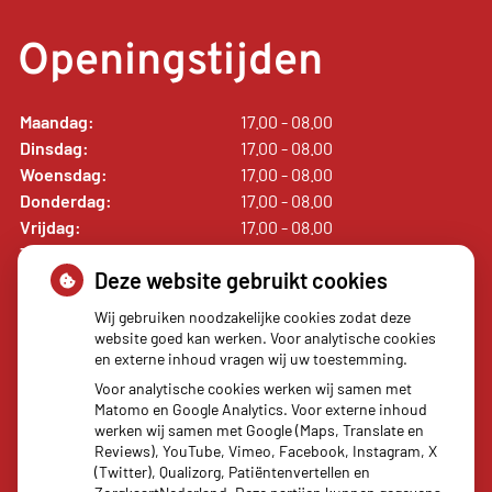
Openingstijden
Maandag:
17.00 - 08.00
Dinsdag:
17.00 - 08.00
Woensdag:
17.00 - 08.00
Donderdag:
17.00 - 08.00
Vrijdag:
17.00 - 08.00
Zaterdag:
00.00 - 00.00
Deze website gebruikt cookies
Zondag:
00.00 - 00.00
Wij gebruiken noodzakelijke cookies zodat deze
website goed kan werken. Voor analytische cookies
en externe inhoud vragen wij uw toestemming.
Voor analytische cookies werken wij samen met
Matomo en Google Analytics. Voor externe inhoud
Uw apotheker
werken wij samen met Google (Maps, Translate en
Reviews), YouTube, Vimeo, Facebook, Instagram, X
(Twitter), Qualizorg, Patiëntenvertellen en